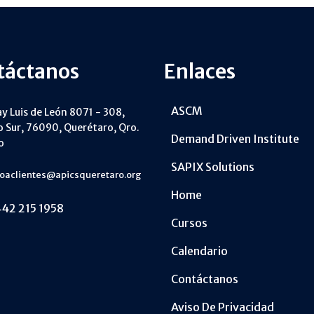
táctanos
Enlaces
ASCM
ay Luis de León 8071 - 308,
 Sur, 76090, Querétaro, Qro.
Demand Driven Institute
o
SAPIX Solutions
ioaclientes@apicsqueretaro.org
Home
42 215 1958
Cursos
Calendario
Contáctanos
Aviso De Privacidad